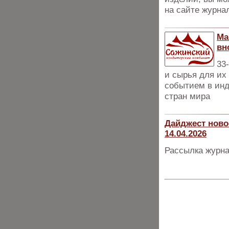
на сайте журна
Ма
вн
33
и сырья для их
событием в инд
стран мира
Дайджест ново
14.04.2026
Рассылка журна