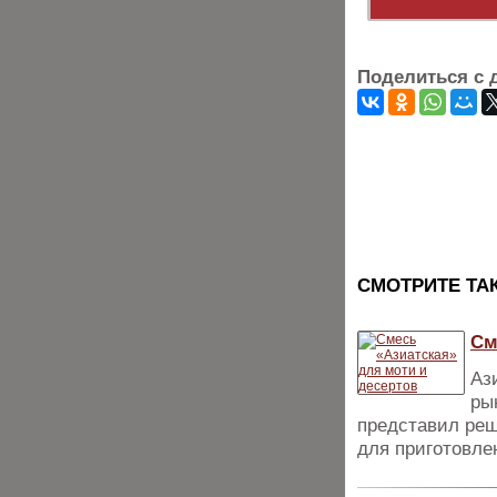
Поделиться с 
CМОТРИТЕ ТА
См
Аз
ры
представил реш
для приготовле