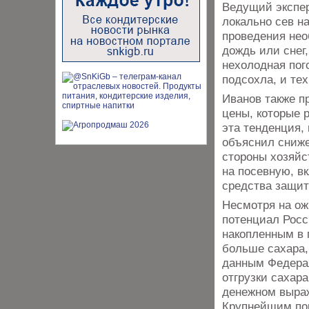
Ведущий экспер
локально сев н
проведения нео
дождь или снег,
нехолодная пог
подсохла, и те
Иванов также п
цены, которые 
эта тенденция,
объяснил сниж
стороны хозяйс
на посевную, вк
средства защит
Несмотря на ож
потенциал Росс
накопленным в
больше сахара,
данным Федерал
отгрузки сахара
денежном выраж
Крупнейшим пок