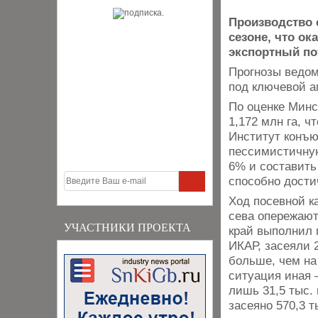
Производство 
сезоне, что ок
экспортный по
Прогнозы ведом
под ключевой а
По оценке Минс
1,172 млн га, ч
Институт конъю
пессимистичную
6% и составить 
способно достич
Ход посевной к
сева опережают
УЧАСТНИКИ ПРОЕКТА
край выполнил 
ИКАР, засеяли 2
больше, чем на
ситуация иная 
лишь 31,5 тыс. 
засеяно 570,3 ты