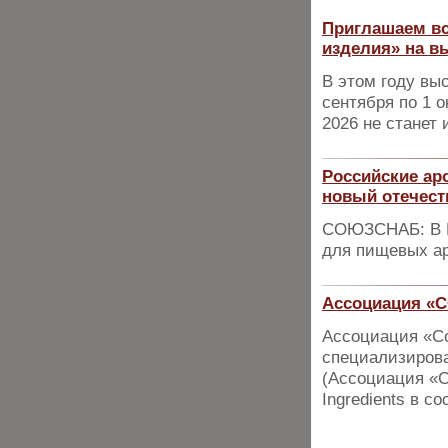
Приглашаем вс
изделия» на в
В этом году вы
сентября по 1 о
2026 не станет
Российские ар
новый отечест
СОЮЗСНАБ: В Р
для пищевых а
Ассоциация «СФ
Ассоциация «Со
специализиров
(Ассоциация «С
Ingredients в с