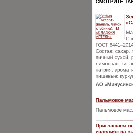
CМОТРИТЕ ТА
Зе
«С
Мас
Ср
ГОСТ 6441–201
Состав: сахар,
яичный сухой, 
лимонная, кисл
натрия, аромат
пищевые: курку
АО «Минусинск
Пальмовое ма
Пальмовое масл
Приглашаем вс
изделия» на в