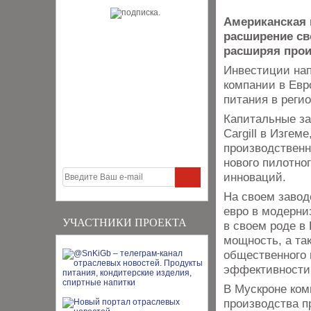
Американская 
расширение св
расширяя прои
Инвестиции на
компании в Евр
питания в регио
Капитальные за
Cargill в Изге
производственн
нового пилотно
инноваций.
На своем завод
евро в модерни
УЧАСТНИКИ ПРОЕКТА
в своем роде в
мощность, а та
общественного
эффективности
В Мускроне ком
производства п