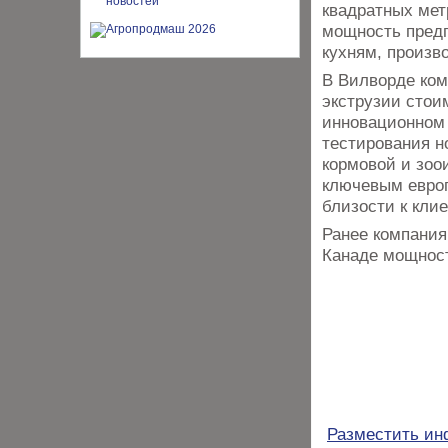
квадратных мет
мощность пред
кухням, произ
В Вилворде ком
экструзии стои
инновационном 
тестирования н
кормовой и зоо
ключевым европ
близости к кли
Ранее компания
Канаде мощност
Разместить и