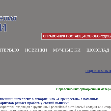
СПРАВОЧНИК ПОСТАВЩИКОВ ОБОРУДОВА
НТЕРВЬЮ
НОВИНКИ
МУЧНЫЕ КИ
ШОКОЛАД
ПОДПИСКА НА 
Справочно-информационный матер
твенный интеллект в пекарне: как «Перекрёсток» с помощью
горитмов решает проблему свежей выпечки
рекрёсток», входящая в крупнейший российский ритейловый холдинг X5 Group
е пилотного проекта по тестированию инновационной системы управления