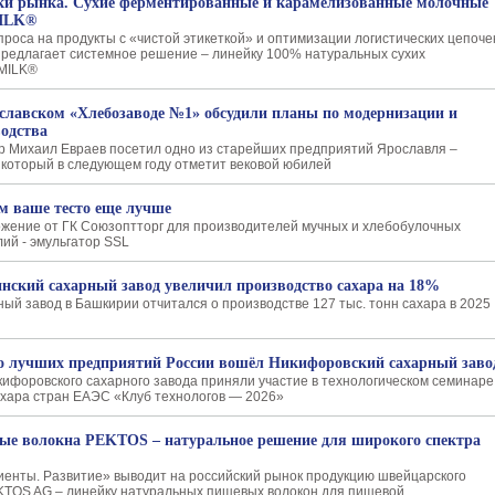
и рынка. Сухие ферментированные и карамелизованные молочные
ILK®
проса на продукты с «чистой этикеткой» и оптимизации логистических цепоче
едлагает системное решение – линейку 100% натуральных сухих
MILK®
славском «Хлебозаводе №1» обсудили планы по модернизации и
одства
р Михаил Евраев посетил одно из старейших предприятий Ярославля –
который в следующем году отметит вековой юбилей
м ваше тесто еще лучше
жение от ГК Союзоптторг для производителей мучных и хлебобулочных
ий - эмульгатор SSL
ский сахарный завод увеличил производство сахара на 18%
ый завод в Башкирии отчитался о производстве 127 тыс. тонн сахара в 2025
о лучших предприятий России вошёл Никифоровский сахарный заво
ифоровского сахарного завода приняли участие в технологическом семинаре
хара стран ЕАЭС «Клуб технологов — 2026»
е волокна PEKTOS – натуральное решение для широкого спектра
енты. Развитие» вы­водит на российский рынок продукцию швей­царского
TOS AG – ли­нейку натуральных пищевых волокон для пи­щевой