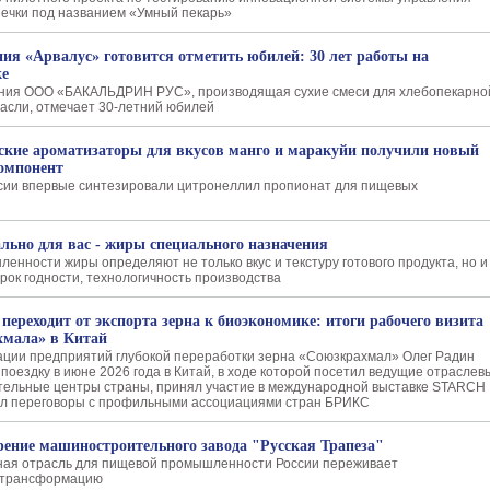
ечки под названием «Умный пекарь»
ия «Арвалус» готовится отметить юбилей: 30 лет работы на
ке
ания ООО «БАКАЛЬДРИН РУС», производящая сухие смеси для хлебопекарно
расли, отмечает 30-летний юбилей
ские ароматизаторы для вкусов манго и маракуйи получили новый
омпонент
ии впервые синтезировали цитронеллил пропионат для пищевых
льно для вас - жиры специального назначения
енности жиры определяют не только вкус и текстуру готового продукта, но и
срок годности, технологичность производства
 переходит от экспорта зерна к биоэкономике: итоги рабочего визита
хмала» в Китай
ции предприятий глубокой переработки зерна «Союзкрахмал» Олег Радин
поездку в июне 2026 года в Китай, в ходе которой посетил ведущие отраслев
тельные центры страны, принял участие в международной выставке STARCH
ёл переговоры с профильными ассоциациями стран БРИКС
ение машиностроительного завода "Русская Трапеза"
ая отрасль для пищевой промышленности России переживает
 трансформацию