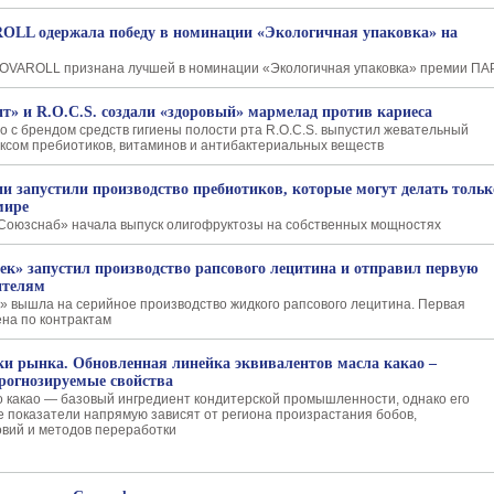
LL одержала победу в номинации «Экологичная упаковка» на
NOVAROLL признана лучшей в номинации «Экологичная упаковка» премии ПА
т» и R.O.C.S. создали «здоровый» мармелад против кариеса
о с брендом средств гигиены полости рта R.O.C.S. выпустил жевательный
ксом пребиотиков, витаминов и антибактериальных веществ
ии запустили производство пребиотиков, которые могут делать тольк
мире
Союзснаб» начала выпуск олигофруктозы на собственных мощностях
ек» запустил производство рапсового лецитина и отправил первую
ителям
» вышла на серийное производство жидкого рапсового лецитина. Первая
ена по контрактам
и рынка. Обновленная линейка эквивалентов масла какао –
прогнозируемые свойства
 какао — базовый ингредиент кондитерской промышленности, однако его
е показатели напрямую зависят от региона произрастания бобов,
овий и методов переработки