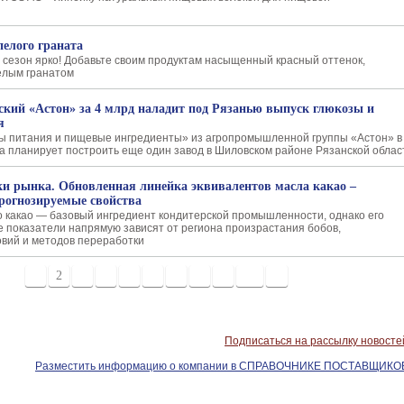
пелого граната
 сезон ярко! Добавьте своим продуктам насыщенный красный оттенок,
елым гранатом
ский «Астон» за 4 млрд наладит под Рязанью выпуск глюкозы и
я
ы питания и пищевые ингредиенты» из агропромышленной группы «Астон» в
а планирует построить еще один завод в Шиловском районе Рязанской облас
и рынка. Обновленная линейка эквивалентов масла какао –
прогнозируемые свойства
 какао — базовый ингредиент кондитерской промышленности, однако его
е показатели напрямую зависят от региона произрастания бобов,
овий и методов переработки
1
2
3
4
5
6
7
8
9
10
>
Подписаться на рассылку новосте
Разместить информацию о компании в СПРАВОЧНИКЕ ПОСТАВЩИКО