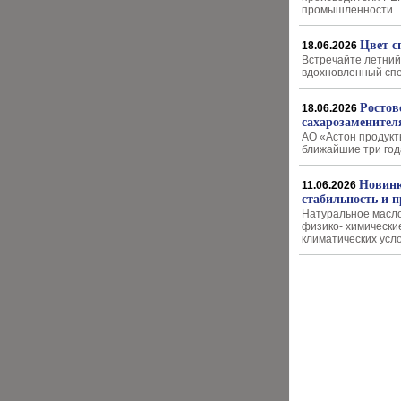
промышленности
Цвет с
18.06.2026
Встречайте летний
вдохновленный сп
Ростов
18.06.2026
сахарозаменител
АО «Астон продукт
ближайшие три год
Новинк
11.06.2026
стабильность и 
Натуральное масло
физико- химически
климатических усл