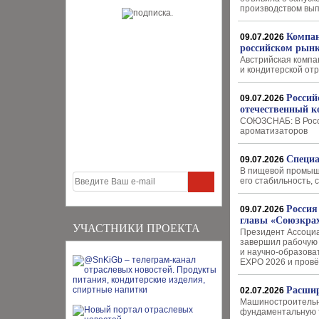
производством вып
Компан
09.07.2026
российском рын
Австрийская комп
и кондитерской от
Россий
09.07.2026
отечественный к
СОЮЗСНАБ: В Росс
ароматизаторов
Специа
09.07.2026
В пищевой промышл
его стабильность, 
Россия
09.07.2026
главы «Союзкра
УЧАСТНИКИ ПРОЕКТА
Президент Ассоциа
завершил рабочую 
и научно-образова
EXPO 2026 и пров
Расшир
02.07.2026
Машиностроительн
фундаментальную