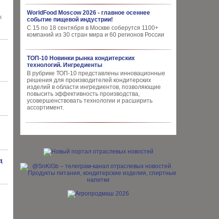
WorldFood Moscow 2026 - главное осеннее
к
событие пищевой индустрии!
С 15 по 18 сентября в Москве соберутся 1100+
компаний из 30 стран мира и 60 регионов России
ТОП-10 Новинки рынка кондитерских
технологий. Ингредиенты
В рубрике ТОП-10 представлены инновационные
решения для производителей кондитерских
изделий в области ингредиентов, позволяющие
повысить эффективность производства,
усовершенствовать технологии и расширить
ассортимент.
д