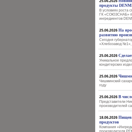
Новинк
25.06.2026
продукты DENM
В условиях роста с
ГК «СОЮЗСНАБ» пр
ингредиентов DEN
На яро
25.06.2026
развитию произв
Сегодня губернато
«Хлебозавод №1», 
Сделае
25.06.2026
Уникальное предло
кондитерских издел
Чишмин
25.06.2026
Чишминский сахарн
году
В числ
25.06.2026
Представители Ник
производителей са
Пищевы
18.06.2026
продуктов
Компания «Ингреди
производителя PEK