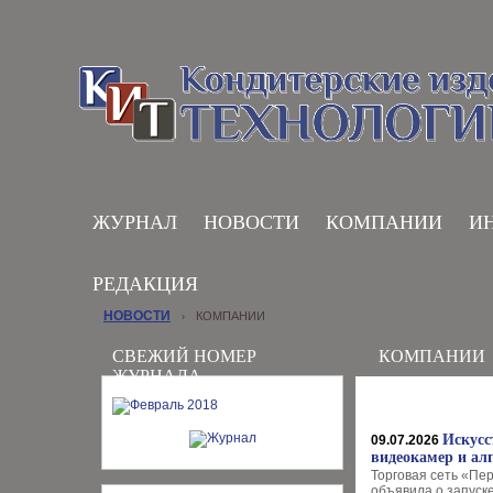
ЖУРНАЛ
НОВОСТИ
КОМПАНИИ
И
РЕДАКЦИЯ
НОВОСТИ
КОМПАНИИ
›
СВЕЖИЙ НОМЕР
КОМПАНИИ
ЖУРНАЛА
Искусс
09.07.2026
видеокамер и ал
Торговая сеть «Пе
объявила о запуск