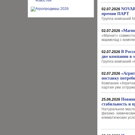
NOVARO
02.07.2026
премии ПАРТ
Группа компаний 
«Магни
02.07.2026
«Магнит» совместн
мармелад с компле
В Росс
02.07.2026
две компании в 
Группа компаний «
«Агрит
02.07.2026
поставку потреб
Компания «Агритек
партия уже отгруж
Новинк
25.06.2026
стабильность и 
Натуральное масло
физико- химически
климатических усл